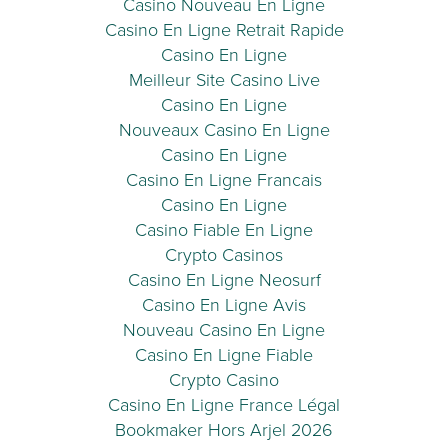
Casino Nouveau En Ligne
Casino En Ligne Retrait Rapide
Casino En Ligne
Meilleur Site Casino Live
Casino En Ligne
Nouveaux Casino En Ligne
Casino En Ligne
Casino En Ligne Francais
Casino En Ligne
Casino Fiable En Ligne
Crypto Casinos
Casino En Ligne Neosurf
Casino En Ligne Avis
Nouveau Casino En Ligne
Casino En Ligne Fiable
Crypto Casino
Casino En Ligne France Légal
Bookmaker Hors Arjel 2026