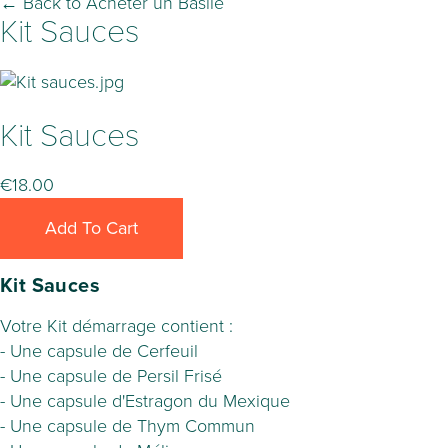
←
Back to Acheter un Basile
Kit Sauces
Kit Sauces
18.00
Add To Cart
Kit Sauces
Votre Kit démarrage contient :
- Une capsule de Cerfeuil
- Une capsule de Persil Frisé
- Une capsule d'Estragon du Mexique
- Une capsule de Thym Commun