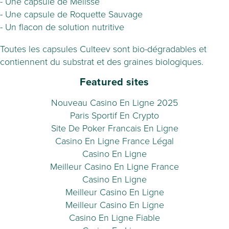
- Une capsule de Mélisse
- Une capsule de Roquette Sauvage
- Un flacon de solution nutritive
Toutes les capsules Culteev sont bio-dégradables et
contiennent du substrat et des graines biologiques.
Featured sites
Nouveau Casino En Ligne 2025
Paris Sportif En Crypto
Site De Poker Francais En Ligne
Casino En Ligne France Légal
Casino En Ligne
Meilleur Casino En Ligne France
Casino En Ligne
Meilleur Casino En Ligne
Meilleur Casino En Ligne
Casino En Ligne Fiable