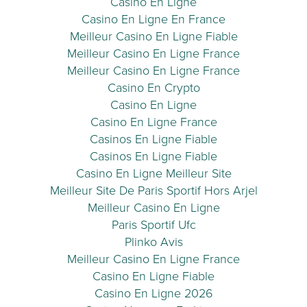
Casino En Ligne
Casino En Ligne En France
Meilleur Casino En Ligne Fiable
Meilleur Casino En Ligne France
Meilleur Casino En Ligne France
Casino En Crypto
Casino En Ligne
Casino En Ligne France
Casinos En Ligne Fiable
Casinos En Ligne Fiable
Casino En Ligne Meilleur Site
Meilleur Site De Paris Sportif Hors Arjel
Meilleur Casino En Ligne
Paris Sportif Ufc
Plinko Avis
Meilleur Casino En Ligne France
Casino En Ligne Fiable
Casino En Ligne 2026