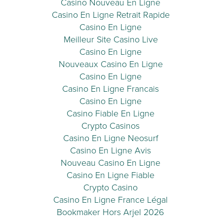
Casino Nouveau En Ligne
Casino En Ligne Retrait Rapide
Casino En Ligne
Meilleur Site Casino Live
Casino En Ligne
Nouveaux Casino En Ligne
Casino En Ligne
Casino En Ligne Francais
Casino En Ligne
Casino Fiable En Ligne
Crypto Casinos
Casino En Ligne Neosurf
Casino En Ligne Avis
Nouveau Casino En Ligne
Casino En Ligne Fiable
Crypto Casino
Casino En Ligne France Légal
Bookmaker Hors Arjel 2026