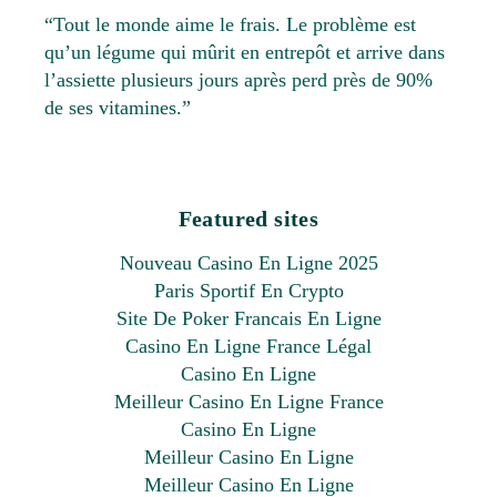
“Tout le monde aime le frais. Le problème est
qu’un légume qui mûrit en entrepôt et arrive dans
l’assiette plusieurs jours après perd près de 90%
de ses vitamines.”
Featured sites
Nouveau Casino En Ligne 2025
Paris Sportif En Crypto
Site De Poker Francais En Ligne
Casino En Ligne France Légal
Casino En Ligne
Meilleur Casino En Ligne France
Casino En Ligne
Meilleur Casino En Ligne
Meilleur Casino En Ligne