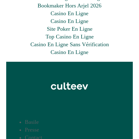
Bookmaker Hors Arjel 2026
Casino En Ligne
Casino En Ligne
Site Poker En Ligne
Top Casino En Ligne
Casino En Ligne Sans Vérification
Casino En Ligne
Basile
Presse
Contact