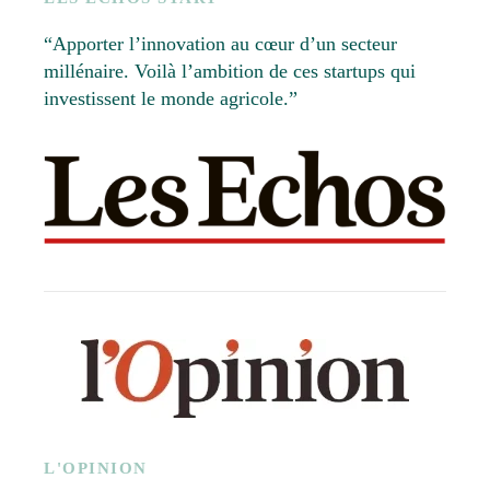
“Apporter l’innovation au cœur d’un secteur
millénaire. Voilà l’ambition de ces startups qui
investissent le monde agricole.”
L'OPINION