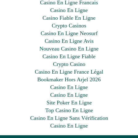
Casino En Ligne Francais
Casino En Ligne
Casino Fiable En Ligne
Crypto Casinos
Casino En Ligne Neosurf
Casino En Ligne Avis
Nouveau Casino En Ligne
Casino En Ligne Fiable
Crypto Casino
Casino En Ligne France Légal
Bookmaker Hors Arjel 2026
Casino En Ligne
Casino En Ligne
Site Poker En Ligne
Top Casino En Ligne
Casino En Ligne Sans Vérification
Casino En Ligne