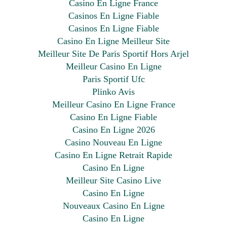
Casino En Ligne France
Casinos En Ligne Fiable
Casinos En Ligne Fiable
Casino En Ligne Meilleur Site
Meilleur Site De Paris Sportif Hors Arjel
Meilleur Casino En Ligne
Paris Sportif Ufc
Plinko Avis
Meilleur Casino En Ligne France
Casino En Ligne Fiable
Casino En Ligne 2026
Casino Nouveau En Ligne
Casino En Ligne Retrait Rapide
Casino En Ligne
Meilleur Site Casino Live
Casino En Ligne
Nouveaux Casino En Ligne
Casino En Ligne