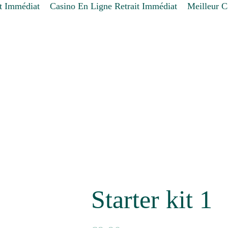
t Immédiat
Casino En Ligne Retrait Immédiat
Meilleur C
Starter kit 1