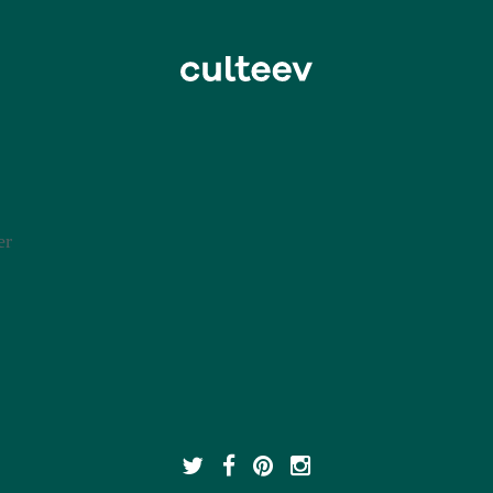
er
Restez connectés ! Inscrivez-vous à la newsletter
S'inscrire