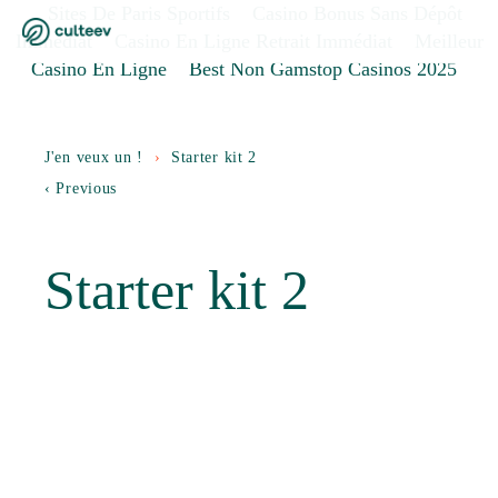
Sites De Paris Sportifs
Casino Bonus Sans Dépôt
Immédiat
Casino En Ligne Retrait Immédiat
Meilleur
Casino En Ligne
Best Non Gamstop Casinos 2025
J'en veux un !
Starter kit 2
Previous
Starter kit 2